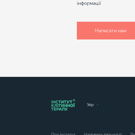
інформації
Написати нам
Укр
Про Інститут
Напрямки діяльності
До