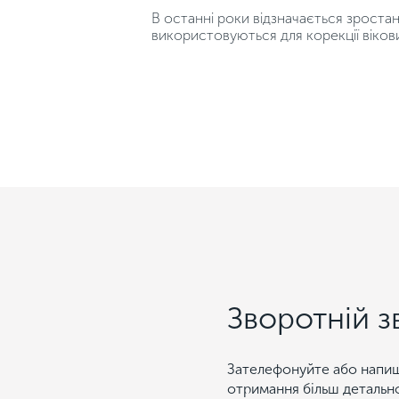
В останні роки відзначається зростанн
використовуються для корекції віков
Зворотній з
Зателефонуйте або напиш
отримання більш детальн