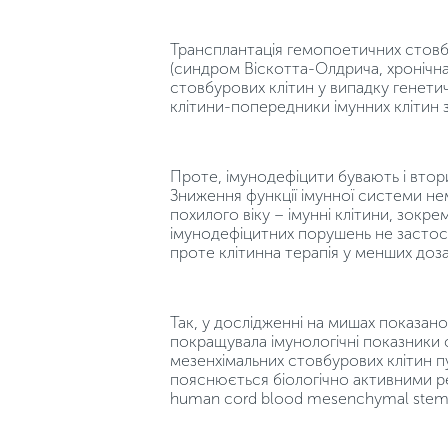
Трансплантація гемопоетичних стовб
(синдром Віскотта-Олдрича, хронічна 
стовбурових клітин у випадку генети
клітини-попередники імунних клітин
Проте, імунодефіцити бувають і втори
Зниження функції імунної системи нем
похилого віку – імунні клітини, зокр
імунодефіцитних порушень не застосо
проте клітинна терапія у менших доза
Так, у дослідженні на мишах показано
покращувала імунологічні показники 
мезенхімальних стовбурових клітин 
пояснюється біологічно активними ре
human cord blood mesenchymal stem ce