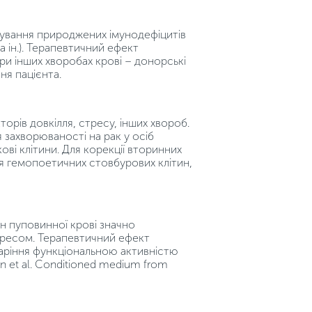
кування природжених імунодефіцитів
а ін.). Терапевтичний ефект
ри інших хворобах крові – донорські
я пацієнта.
орів довкілля, стресу, інших хвороб.
 захворюваності на рак у осіб
ові клітини. Для корекції вторинних
я гемопоетичних стовбурових клітин,
ин пуповинної крові значно
стресом. Терапевтичний ефект
таріння функціональною активністю
 et al. Conditioned medium from