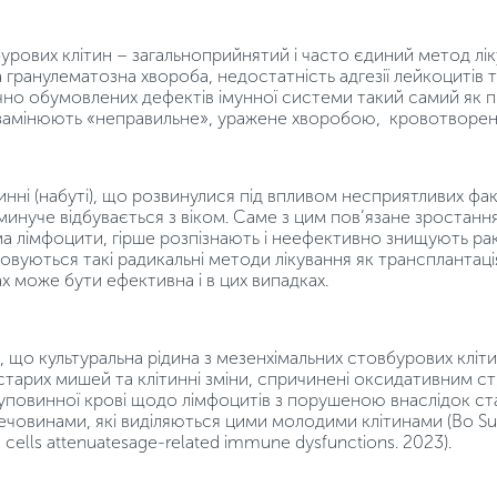
урових клітин – загальноприйнятий і часто єдиний метод лі
гранулематозна хвороба, недостатність адгезії лейкоцитів т
чно обумовлених дефектів імунної системи такий самий як п
 замінюють «неправильне», уражене хворобою, кровотворенн
нні (набуті), що розвинулися під впливом несприятливих факт
инуче відбувається з віком. Саме з цим пов’язане зростання
ема лімфоцити, гірше розпізнають і неефективно знищують рак
вуються такі радикальні методи лікування як трансплантаці
х може бути ефективна і в цих випадках.
, що культуральна рідина з мезенхімальних стовбурових кліт
старих мишей та клітинні зміни, спричинені оксидативним 
пуповинної крові щодо лімфоцитів з порушеною внаслідок с
човинами, які виділяються цими молодими клітинами (Bo Sun
lls attenuatesage-related immune dysfunctions. 2023).