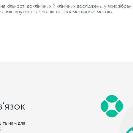
я кількості доклінічних й клінічних досліджень, у яких зібра
их змін внутрішніх органів та з косметичною метою.
в'язок
іть нам для
ої