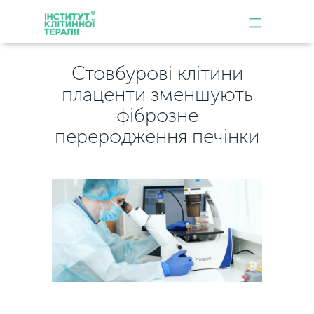
Стовбурові клітини
плаценти зменшують
фіброзне
переродження печінки