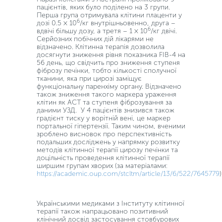
пацієнтів, яких було поділено на 3 групи.
Перша група отримувала клітини плаценти у
6
дозі 0.5 × 10
/кг внутрішньовенно, друга –
6
вдвічі більшу дозу, а третя – 1 × 10
/кг двічі.
Серйозних побічних дій лікарями не
відзначено. Клітинна терапія дозволила
досягнути зниження рівня показника FIB-4 на
56 день, що свідчить про зниження ступеня
фіброзу печінки, тобто кількості сполучної
тканини, яка при цирозі заміщує
функціональну паренхіму органу. Відзначено
також зниження такого маркера ураження
клітин як АСТ та ступеня фіброзування за
даними УЗД. У 4 пацієнтів знизився також
градієнт тиску у ворітній вені, це маркер
портальної гіпертензії. Таким чином, вченими
зроблено висновок про перспективність
подальших досліджень у напрямку розвитку
методів клітинної терапії цирозу печінки та
доцільність проведення клітинної терапії
ширшим групам хворих (за матеріалами:
https://academic.oup.com/stcltm/article/13/6/522/7645779
)
Українськими медиками з Інституту клітинної
терапії також напрацьовано позитивний
клінічний досвід застосування стовбурових