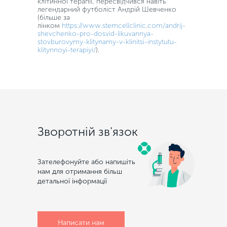
клітинної терапії, пересвідчився навіть
легендарний футболіст Андрій Шевченко
(більше за
лінком
https://www.stemcellclinic.com/andrij-
shevchenko-pro-dosvid-likuvannya-
stovburovymy-klitynamy-v-klinitsi-instytutu-
klitynnoyi-terapiyi/
).
Зворотній зв'язок
Зателефонуйте або напишіть
нам для отримання більш
детальної інформації
Написати нам