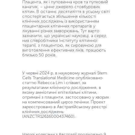
Плацента, як і пуповинна кров та пупковий
канатик, – цінне джерело стовбурових
клітин. В останнє десятиліття в усьому світі
спостерігається збільшення кількості
клінічних досліджень із використанням
плацентарних клітинних препаратів у
лікуванні різних захворювань. Тут варто
зазначити, що українські науковці, а серед
них співробітники Інституту клітинної
терапії, з плацентою, як сировиною для
виготовлення ефективних ліків, працюють
близько 50 років.
У червні 2024 р. в науковому журналі Stem
Cells Translational Medicine опубліковано
статтю Rebecca Lim і співавт. за
результатами клінічного дослідження, в
якому амніотичні епітеліальні клітини,
отримані з плаценти, застосовано у хворих
на компенсований цироз печінки. Проект
зареєстровано в Австралійському реєстрі
клінічних досліджень
(ANZCTR12616000437460).
Наразі колегами з Австралії проліковано 9