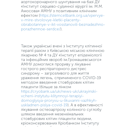
аортокоронарного шунтування на базі ДУ
«Інститут серцево-судинної хірургії ім. М.М.
Амосова» АМНУ з позитивним клінічним
ефектом (
https://stemcellbank.org.ua/vpervye-
v-mire-stvolovye-kletki-placenty-
obrabotannye-v-ikt-vosstanovili-beznadezhno-
porazhennoe-serdce/
).
Також українські вчені з Інституту клітинної
терапії разом з Київською міською клінічною
лікарнею № 4 та ДУ «Інститут епідеміології
та інфекційних хвороб ім.Громашевського»
АМНУ домоглися прориву у лікуванні
гострого респіраторного дистрес
синдрому – загрозливого для життя
ураження легень, спричиненого COVID-19
методом введення стовбурових клітин
плаценти (більше за лінком
https://cryobank.ua/uk/news-uk/ukrayinski-
vcheni-instytutu-klitynnoyi-terapiyi-
domoglysya-proryvu-u-likuvanni-vazhkyh-
uskladnen-pislya-covid-19
). А в ефективності
лікування остеоартрозу колінного суглобу
шляхом введення мезенхімальних
стовбурових клітин плаценти людини,
кріоконсервованих Кріобанком Інституту