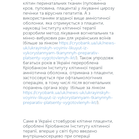
клітин перинатальних тканин (пуповинна
кров, пуповина, плацента) у лікуванні цирозу
печінки та вірусних гепатитів. А з
використанням згаданої вище амніотичної
оболонки, яка отримується з плаценти,
науковці Інституту клітинної терапії
розробили метод лікування вогнепальних та
мінно-вибухових ран для українських воїнів
(більше за лінком
https://cryobank.ua/uk/news-
uk/ukrayinskyh-voyiniv-likuyut-iz-
vykorystannyam-tkanynnyh-preparativ-
platsenty-vygotovlenyh-ikt/
). Також упродовж
багатьох років в Україні перероблена
Кріобанком Інституту клітинної терапії
амніотична оболонка, отримана з плаценти,
застосовується при офтальмологічних
операціях, в тому числі після вогнепальних
поранень органа зору (більше за лінком
https://cryobank.ua/uk/news-uk/ukrayinskyh-
voyiniv-likuyut-iz-vykorystannyam-tkanynnyh-
preparativ-platsenty-vygotovlenyh-ikt/
).
Саме в Україні стовбурові клітини плаценти,
оброблені Кріобанком Інституту клітинної
терапії, вперше у світі було введено
внутрішньосерцево при операції