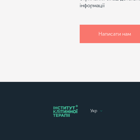
інформації
Написати нам
Укр