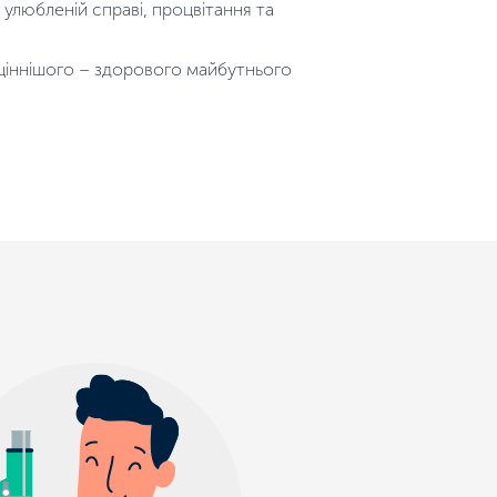
в улюбленій справі, процвітання та
йціннішого – здорового майбутнього