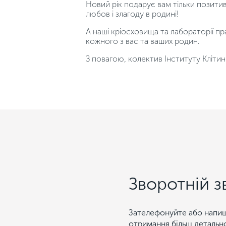
Новий рік подарує вам тільки позитивн
любов і злагоду в родині!
А наші кріосховища та лабораторії п
кожного з вас та ваших родин.
З повагою, колектив Інституту Клітинн
Зворотній з
Зателефонуйте або напиш
отримання більш детальн