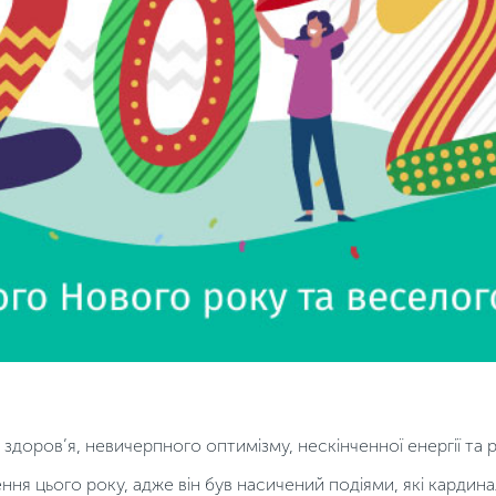
доров’я, невичерпного оптимізму, нескінченної енергії та р
ння цього року, адже він був насичений подіями, які кардин