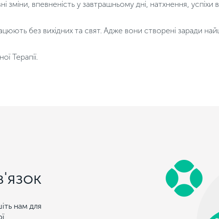
і зміни, впевненість у завтрашньому дні, натхнення, успіхи 
рацюють без вихідних та свят. Адже вони створені заради на
ої Терапії.
в'язок
іть нам для
ої