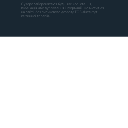
Суворо забороняється будь-яке копiювання,
публiкацiя або дублювання інформації, що міститься
на сайті, без письмового дозволу ТОВ «Інститут
клітинної терапії».