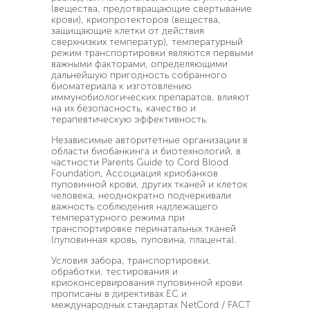
(вещества, предотвращающие свертывание
крови), криопротекторов (вещества,
защищающие клетки от действия
сверхнизких температур), температурный
режим транспортировки являются первыми
важными факторами, определяющими
дальнейшую пригодность собранного
биоматериала к изготовлению
иммунобиологических препаратов, влияют
на их безопасность, качество и
терапевтическую эффективность.
Независимые авторитетные организации в
области биобанкинга и биотехнологий, в
частности Parents Guide to Cord Blood
Foundation, Ассоциация криобанков
пуповинной крови, других тканей и клеток
человека, неоднократно подчеркивали
важность соблюдения надлежащего
температурного режима при
транспортировке перинатальных тканей
(пуповинная кровь, пуповина, плацента).
Условия забора, транспортировки,
обработки, тестирования и
криоконсервирования пуповинной крови
прописаны в директивах ЕС и
международных стандартах NetCord / FACT