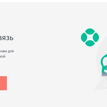
вязь
нам для
ной