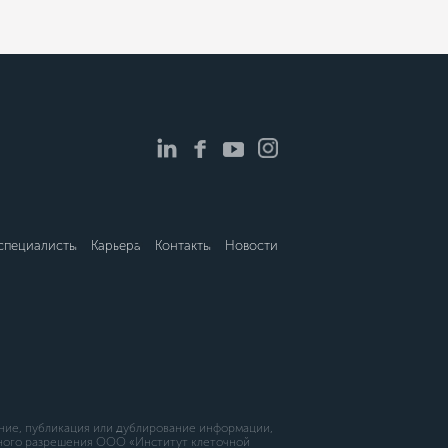
специалисты
Карьера
Контакты
Новости
ние, публикация или дублирование информации,
нного разрешения ООО «Институт клеточной