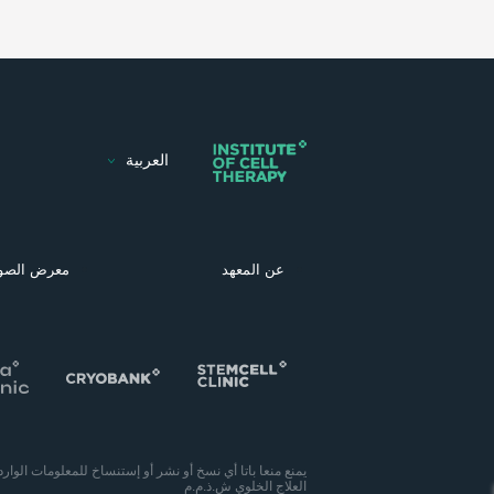
العربية
عن المعهد
معرض الصو
يمنع منعا باتا أي نسخ أو نشر أو إستنساخ للمعلومات الوار
العلاج الخلوي ش.ذ.م.م