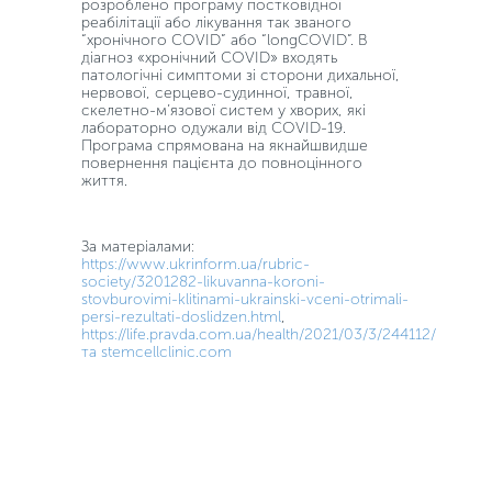
розроблено програму постковідної
реабілітації або лікування так званого
“хронічного COVID” або “longCOVID”. В
діагноз «хронічний COVID» входять
патологічні симптоми зі сторони дихальної,
нервової, серцево-судинної, травної,
скелетно-м’язової систем у хворих, які
лабораторно одужали від COVID-19.
Програма спрямована на якнайшвидше
повернення пацієнта до повноцінного
життя.
За матеріалами:
https://www.ukrinform.ua/rubric-
society/3201282-likuvanna-koroni-
stovburovimi-klitinami-ukrainski-vceni-otrimali-
persi-rezultati-doslidzen.html
,
https://life.pravda.com.ua/health/2021/03/3/244112/
та stemcellclinic.com