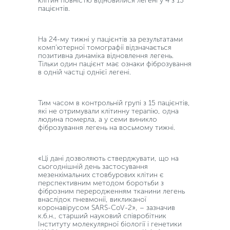
клітин повністю відновилися легені у 4 з 13
пацієнтів.
На 24-му тижні у пацієнтів за результатами
комп’ютерної томографії відзначається
позитивна динаміка відновлення легень.
Тільки один пацієнт має ознаки фіброзування
в одній частці однїєї легені.
Тим часом в контрольній групі з 15 пацієнтів,
які не отримували клітинну терапію, одна
людина померла, а у семи виникло
фіброзування легень на восьмому тижні.
«Ці дані дозволяють стверджувати, що на
сьогоднішній день застосування
мезенхімальних стовбурових клітин є
перспективним методом боротьби з
фіброзним переродженням тканини легень
внаслідок пневмонії, викликаної
коронавірусом SARS-CoV-2», – зазначив
к.б.н., старший науковий співробітник
Інституту молекулярної біології і генетики