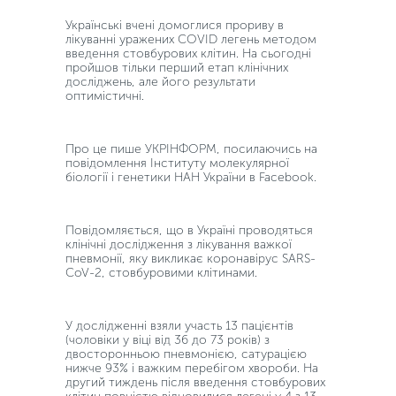
Українські вчені домоглися прориву в
лікуванні уражених COVID легень методом
введення стовбурових клітин. На сьогодні
пройшов тільки перший етап клінічних
досліджень, але його результати
оптимістичні.
Про це пише УКРІНФОРМ, посилаючись на
повідомлення Інституту молекулярної
біології і генетики НАН України в Facebook.
Повідомляється, що в Україні проводяться
клінічні дослідження з лікування важкої
пневмонії, яку викликає коронавірус SARS-
CoV-2, стовбуровими клітинами.
У дослідженні взяли участь 13 пацієнтів
(чоловіки у віці від 36 до 73 років) з
двосторонньою пневмонією, сатурацією
нижче 93% і важким перебігом хвороби. На
другий тиждень після введення стовбурових